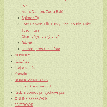
rok
Asim, Damon, Zoe a Balů
Spíme :-))))
Foto Damon, Elli, Lucky, Zoe, Koudy, Mike,
Tyson, Grain
Charlie Vymarský ohař
Různé
Domácí prostředí - foto
NOVINKY
RECENZE
Ptejte se nás
Kontakt
DORNOVA METODA
Ukázková masáž Bella
Rady a pomoc při výchově psa
ONLINE REZERVACE
FACEBOOK