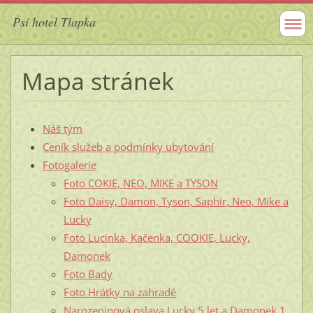
Psí hotel Tlapka
Mapa stránek
Náš tým
Ceník služeb a podmínky ubytování
Fotogalerie
Foto COKIE, NEO, MIKE a TYSON
Foto Daisy, Damon, Tyson, Saphir, Neo, Mike a
Lucky
Foto Lucinka, Kačenka, COOKIE, Lucky,
Damonek
Foto Bady
Foto Hrátky na zahradě
Narozeninová oslava Lucky 5 let a Damonek 1