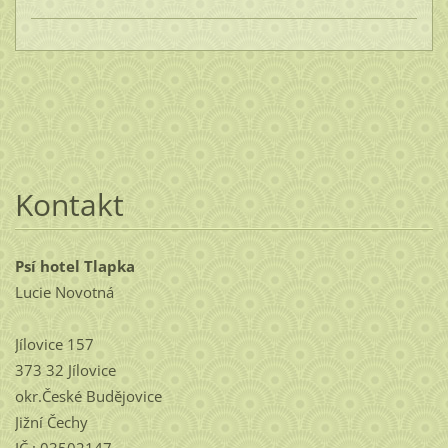
Kontakt
Psí hotel Tlapka
Lucie Novotná
Jílovice 157
373 32 Jílovice
okr.České Budějovice
Jižní Čechy
IČ : 03502147