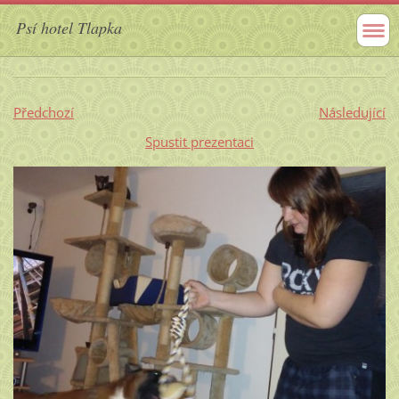
Psí hotel Tlapka
Předchozí
Následující
Spustit prezentaci