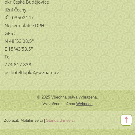
okr.České Budějovice
Jižní Čechy
IČ : 03502147
Nejsem plátce DPH
GPS :
N 48°53'08,5''
E 15°43'53,5''
Tel.
774 817 838
psihoteltlapka@seznam.cz
© 2025 Všechna práva vyhrazena.
Vytvořeno službou
Webnode
Zobrazit:
Mobilní verzi
|
Standardní verzi